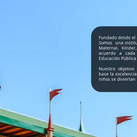
Fundado desde el 
Somos una institu
Maternal, Kínder
acuerdo a cada 
Educación Pública
Nuestro objetivo
base la excelenci
niños se diviertan